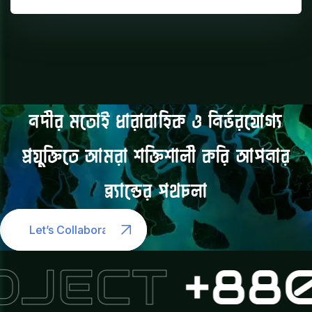
নদীর
মতোই
ধারাবাহিক
ও
নির্ভরযোগ্য
প্রযুক্তিতে
আমরা
শক্তিশালী
করি
আপনার
ব্র্যান্ডের
পথচলা
Let’s Collaborate
OJECT
+880