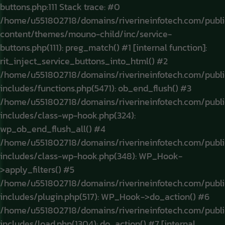
buttons.php:111 Stack trace: #0
/home/u551802718/domains/riverineinfotech.com/publ
content/themes/mouno-child/inc/service-
buttons.php(111): preg_match() #1 [internal function]:
rit_inject_service_buttons_into_html() #2
/home/u551802718/domains/riverineinfotech.com/publ
includes/functions.php(5471): ob_end_flush() #3
/home/u551802718/domains/riverineinfotech.com/publ
includes/class-wp-hook.php(324):
wp_ob_end_flush_all() #4
/home/u551802718/domains/riverineinfotech.com/publ
includes/class-wp-hook.php(348): WP_Hook-
>apply_filters() #5
/home/u551802718/domains/riverineinfotech.com/publ
includes/plugin.php(517): WP_Hook->do_action() #6
/home/u551802718/domains/riverineinfotech.com/publ
includes/load.php(1304): do_action() #7 [internal