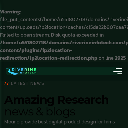
Warning
:
file_put_contents(/home/u551802718/domains/riverine
content/uploads/ip2location/caches/c15da22b807caa7
Failed to open stream: Disk quota exceeded in
/home/u551802718/domains/riverineinfotech.com/
content/plugins/ip2location-
redirection/ip2location-redirection.php
on line
2925
//
LATEST NEWS
Amazing Research
news & blogs
Mouno provide best digital product design for firms