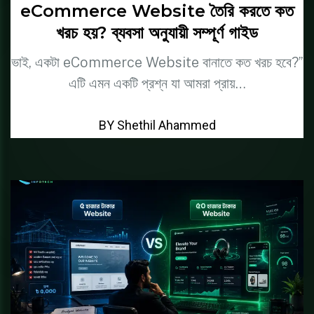
eCommerce Website তৈরি করতে কত
খরচ হয়? ব্যবসা অনুযায়ী সম্পূর্ণ গাইড
ভাই, একটা eCommerce Website বানাতে কত খরচ হবে?”
এটি এমন একটি প্রশ্ন যা আমরা প্রায়…
BY Shethil Ahammed