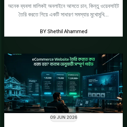
অনেক ব্যবসা মালিকই অনলাইনে আসতে চান, কিন্তু ওয়েবসাইট
তৈরি করতে গিয়ে একটি সাধারণ সমস্যার মুখোমুখি…
BY Shethil Ahammed
09 JUN 2026