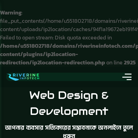
Warning
:
file_put_contents(/home/u551802718/domains/riverine
content/uploads/ip2location/caches/94f1a19672eb191f4
Failed to open stream: Disk quota exceeded in
/home/u551802718/domains/riverineinfotech.com/
content/plugins/ip2location-
redirection/ip2location-redirection.php
on line
2925
Web Design &
Development
আপনার ব্যবসার সত্যিকারের সম্ভাবনাকে অনলাইনে তুলে
ধরুন