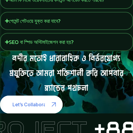
পেমেন্ট গেটওয়ে যুক্ত করা যাবে?
SEO বা স্পিড অপ্টিমাইজেশন করা হয়?
নদীর
মতোই
ধারাবাহিক
ও
নির্ভরযোগ্য
প্রযুক্তিতে
আমরা
শক্তিশালী
করি
আপনার
ব্র্যান্ডের
পথচলা
Let’s Collaborate
OJECT
+880