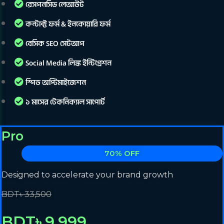
রেসপনসিভ লেআউট
কন্টাক্ট ফর্ম & ইনকোয়ারি ফর্ম
বেসিক SEO সেটআপ
Social Media লিঙ্ক ইন্টিগ্রেশন
স্পিড অপ্টিমাইজেশন
১ মাসের টেকনিক্যাল সাপোর্ট
Pro
70% OFF
Designed to accelerate your brand growth
BDT৳ 33,500
BDT৳ 9,999